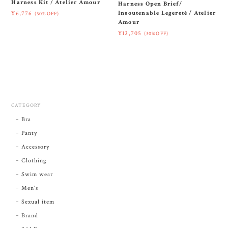
Harness Kit / Atelier Amour
Harness Open Brief/
Insoutenable Legereté / Atelier
¥6,776
(30%OFF)
Amour
¥12,705
(30%OFF)
CATEGORY
Bra
Panty
Accessory
Clothing
Swim wear
Men's
Sexual item
Brand