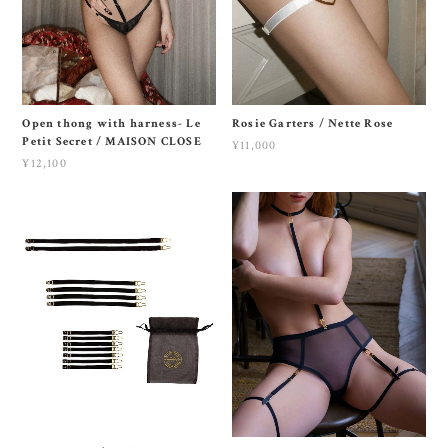
Open thong with harness- Le
Rosie Garters / Nette Rose
Petit Secret / MAISON CLOSE
¥11,000
¥12,100