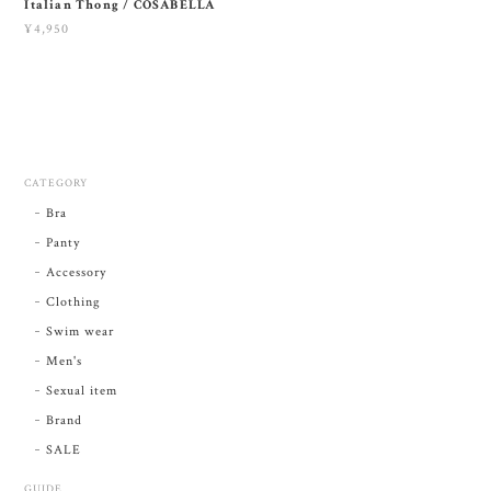
Italian Thong / COSABELLA
¥4,950
CATEGORY
Bra
Panty
Accessory
Clothing
Swim wear
Men's
Sexual item
Brand
SALE
GUIDE