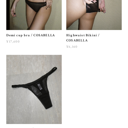
Demi cup bra / COSABELLA
Highwaist Bikini /
COSABELLA
¥17,600
¥6,160