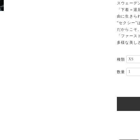
スウェーデン
「下着＝退
由に生きら
“セクシー
だからこそ
「ファース
多様な美し
種類
数量