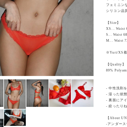
フェミニン
シリコン品
【Size】
XS... Waist 
S... Waist 6
M... Waist 
※Yuri/XS
【Quality】
89% Polyami
- 中性洗剤
- 湿った
- 裏面にア
- 絞った
【About U
-アンダース