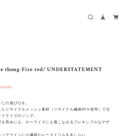
ce thong-Fire red/ UNDERSTATEMENT
0%OFF)
さじの遊び心を。
したリサイクルメッシュ素材（リサイクル繊維89％使用）で仕
ッドライズのソング。
置を高めにも、ローライズにも着こなせるフレキシブルなデザ
レッグラインには繊細なレーストリムをあしらい、