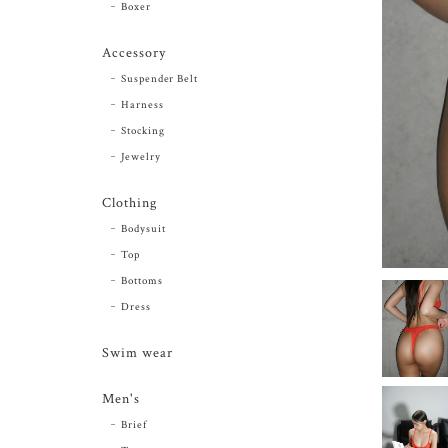
Boxer
Accessory
Suspender Belt
Harness
Stocking
Jewelry
Clothing
Bodysuit
Top
Bottoms
Dress
Swim wear
Men's
Brief