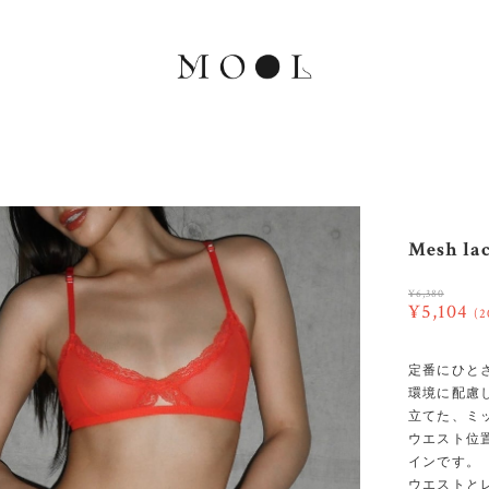
Mesh la
¥6,380
¥5,104
(2
定番にひと
環境に配慮
立てた、ミ
ウエスト位
インです。
ウエストと