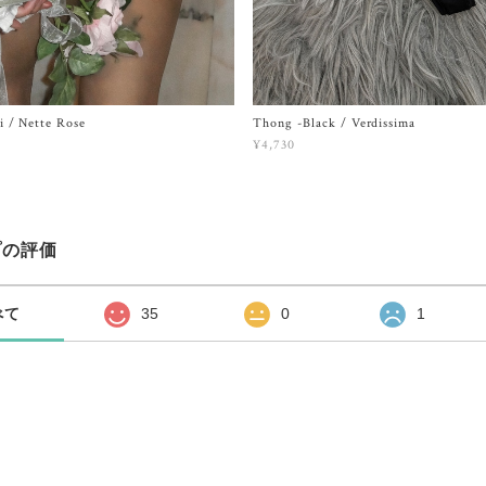
i / Nette Rose
Thong -Black / Verdissima
¥4,730
プの評価
べて
35
0
1