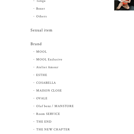
Tanga
Boxer
Others
Sexual item
Brand
MOOL
MOOL Exclusive
Atelier Amour
ESTHE
COSABELLA
MAISON CLOSE
OVALE
Olaf benz / MANSTORE
Room SERVICE
THE END
THE NEW CHAPTER