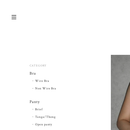
CATEGORY
Bra
Wire Bra
Non Wire Bra
Panty
Brief
Tanga/Thong
Open panty