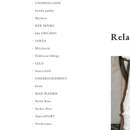
UNDRESS CODE
hanky panky
Maimia
HER SENSES
Rela
bda ORGANIC
SARDA
MiLiberty
Noblesse Oblige
LELO
Innerchild
UNDERSTATEMENT
betty
MAD MAIDEN
Nette Rose
Saskia Diez
OperaSPORT
Verdissima