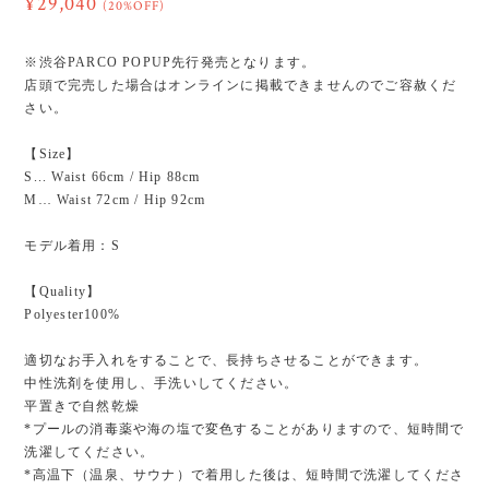
¥29,040
(20%OFF)
※渋谷PARCO POPUP先行発売となります。
店頭で完売した場合はオンラインに掲載できませんのでご容赦くだ
さい。
【Size】
S... Waist 66cm / Hip 88cm
M… Waist 72cm / Hip 92cm
モデル着用：S
【Quality】
Polyester100%
適切なお手入れをすることで、長持ちさせることができます。
中性洗剤を使用し、手洗いしてください。
平置きで自然乾燥
*プールの消毒薬や海の塩で変色することがありますので、短時間で
洗濯してください。
*高温下（温泉、サウナ）で着用した後は、短時間で洗濯してくださ