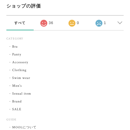
ショップの評価
すべて
36
0
1
CATEGORY
Bra
Panty
Accessory
Clothing
Swim wear
Men's
Sexual item
Brand
SALE
GUIDE
MOOLについて