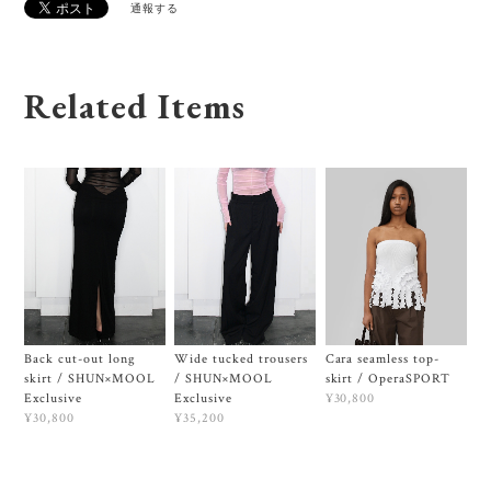
通報する
Related Items
Back cut-out long
Wide tucked trousers
Cara seamless top-
skirt / SHUN×MOOL
/ SHUN×MOOL
skirt / OperaSPORT
Exclusive
Exclusive
¥30,800
¥30,800
¥35,200