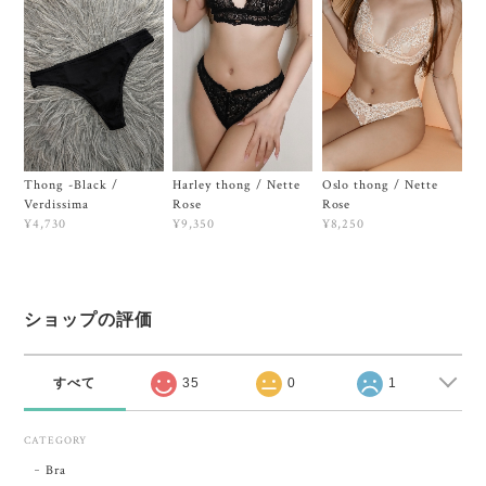
Thong -Black /
Harley thong / Nette
Oslo thong / Nette
Verdissima
Rose
Rose
¥4,730
¥9,350
¥8,250
ショップの評価
すべて
35
0
1
CATEGORY
Bra