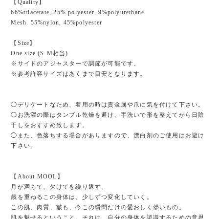
【Quality】
66%triacetate, 25% polyester, 9%polyurethane
Mesh. 55%nylon, 45%polyester
【Size】
One size (S-M相当)
※サイドのアジャスターで調節が可能です。
※参考許容サイズはあくまで目安となります。
◯デリケートなため、着用の時は貴金属や爪に気を付けて下さい。
◯お洗濯の際はタンブル乾燥を避け、手洗いで形を整えてから日陰
干しをおすすめ致します。
◯また、色落ちする場合がありますので、漂白剤のご使用はお避け
下さい。
【About MOOL】
月が満ちて、欠けてを繰り返す。
歳を重ねるこの身体は、少しずつ変化していく。
この肌、肉質、皺も、今この瞬間だけの愛おしく儚いもの。
肌を魅せるということ。それは、自分の身体を認識するための意思