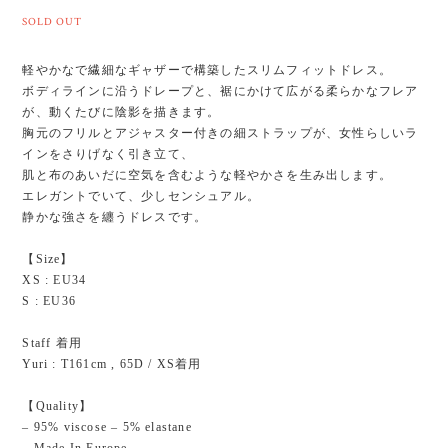
SOLD OUT
軽やかなで繊細なギャザーで構築したスリムフィットドレス。
ボディラインに沿うドレープと、裾にかけて広がる柔らかなフレア
が、動くたびに陰影を描きます。
胸元のフリルとアジャスター付きの細ストラップが、女性らしいラ
インをさりげなく引き立て、
肌と布のあいだに空気を含むような軽やかさを生み出します。
エレガントでいて、少しセンシュアル。
静かな強さを纏うドレスです。
【Size】
XS : EU34
S : EU36
Staff 着用
Yuri : T161cm , 65D / XS着用
【Quality】
– 95% viscose – 5% elastane