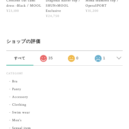
Crescent cut cami
Diagonal halter top /
Mona seamless top /
dress -Black / MOOL
SHUN×MOOL
OperaSPORT
Exclusive
¥23,100
¥35,200
¥24,750
ショップの評価
すべて
35
0
1
CATEGORY
Bra
Panty
Accessory
Clothing
Swim wear
Men's
Sexual item