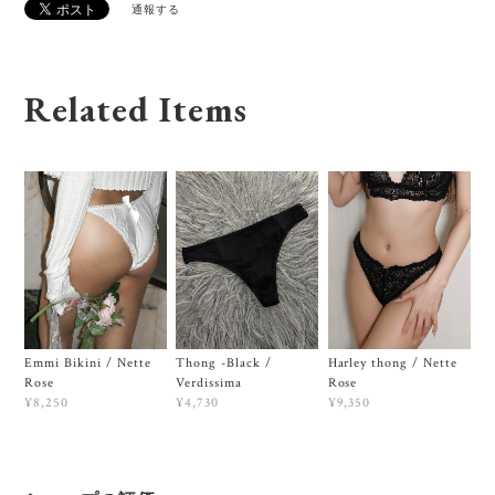
通報する
Related Items
Emmi Bikini / Nette
Thong -Black /
Harley thong / Nette
Rose
Verdissima
Rose
¥8,250
¥4,730
¥9,350