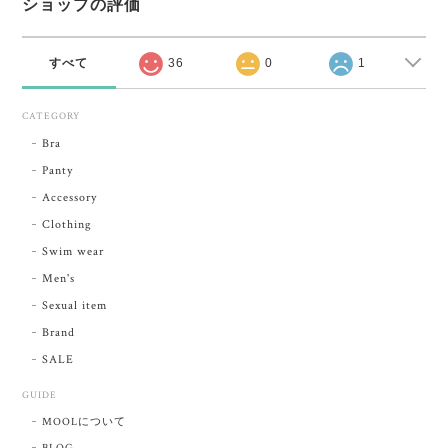
ショップの評価
すべて
36
0
1
CATEGORY
Bra
Panty
Accessory
Clothing
Swim wear
Men's
Sexual item
Brand
SALE
GUIDE
MOOLについて