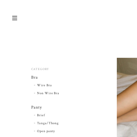
CATEGORY
Bra
Wire Bra
Non Wire Bra
Panty
Brief
Tanga/Thong
Open panty