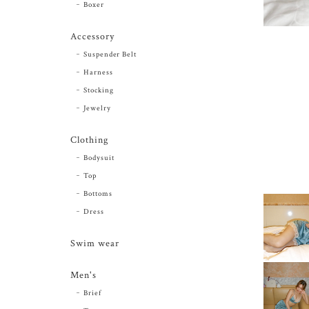
Boxer
Accessory
Suspender Belt
Harness
Stocking
Jewelry
Clothing
Bodysuit
Top
Bottoms
Dress
Swim wear
Men's
Brief