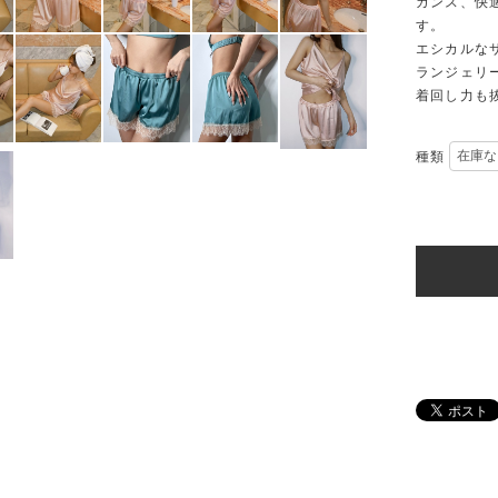
ガンス、快
す。
エシカルな
ランジェリ
着回し力も
種類