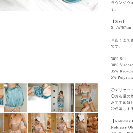
ラウンジウ
す。
【Size】
S...W/67cm-
※あくまで
です。
30% Silk
30% Viscos
35% Recycle
5% Polyami
◯デリケー
◯お洗濯の
おすすめ致
◯色落ちす
【Noblesse 
Nobles