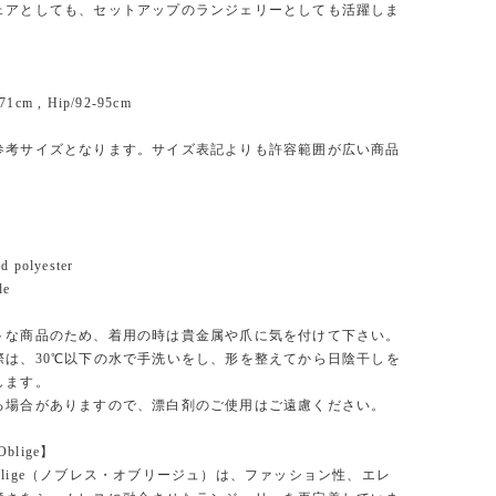
ェアとしても、セットアップのランジェリーとしても活躍しま
71cm , Hip/92-95cm
参考サイズとなります。サイズ表記よりも許容範囲が広い商品
e
d polyester
de
トな商品のため、着用の時は貴金属や爪に気を付けて下さい。
際は、30℃以下の水で手洗いをし、形を整えてから日陰干しを
します。
る場合がありますので、漂白剤のご使用はご遠慮ください。
Oblige】
se Oblige（ノブレス・オブリージュ）は、ファッション性、エレ