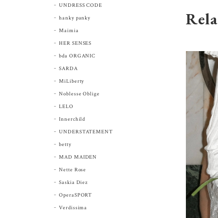
UNDRESS CODE
Rela
hanky panky
Maimia
HER SENSES
bda ORGANIC
SARDA
MiLiberty
Noblesse Oblige
LELO
Innerchild
UNDERSTATEMENT
betty
MAD MAIDEN
Nette Rose
Saskia Diez
OperaSPORT
Verdissima