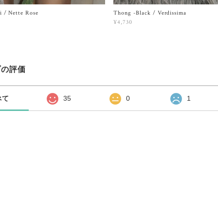
i / Nette Rose
Thong -Black / Verdissima
¥4,730
プの評価
べて
35
0
1