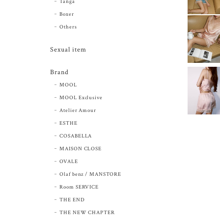
Tanga
Boxer
Others
Sexual item
Brand
MOOL
MOOL Exclusive
Atelier Amour
ESTHE
COSABELLA
MAISON CLOSE
OVALE
Olaf benz / MANSTORE
Room SERVICE
THE END
THE NEW CHAPTER