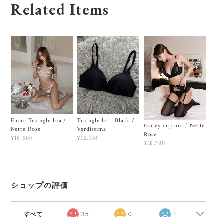
Related Items
Emmi Triangle bra /
Triangle bra -Black /
Harley cup bra / Nette
Nette Rose
Verdissima
Rose
¥16,500
¥12,100
¥18,700
ショップの評価
すべて
35
0
1