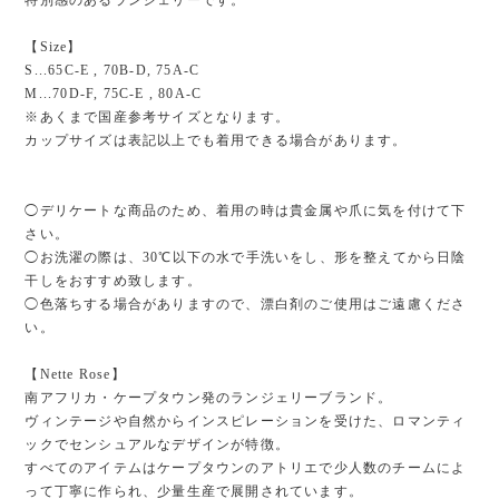
【Size】
S...65C-E , 70B-D, 75A-C
M...70D-F, 75C-E , 80A-C
※あくまで国産参考サイズとなります。
カップサイズは表記以上でも着用できる場合があります。
◯デリケートな商品のため、着用の時は貴金属や爪に気を付けて下
さい。
◯お洗濯の際は、30℃以下の水で手洗いをし、形を整えてから日陰
干しをおすすめ致します。
◯色落ちする場合がありますので、漂白剤のご使用はご遠慮くださ
い。
【Nette Rose】
南アフリカ・ケープタウン発のランジェリーブランド。
ヴィンテージや自然からインスピレーションを受けた、ロマンティ
ックでセンシュアルなデザインが特徴。
すべてのアイテムはケープタウンのアトリエで少人数のチームによ
って丁寧に作られ、少量生産で展開されています。