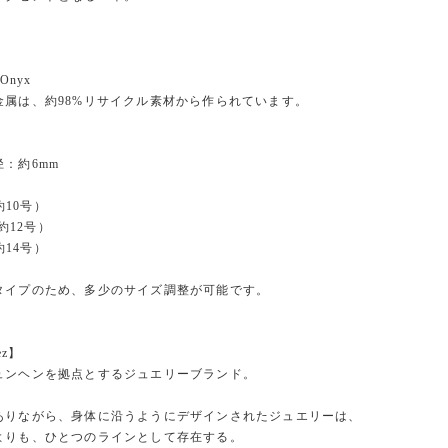
】
/ Onyx
金属は、約98%リサイクル素材から作られています。
：約6mm
 約10号）
 約12号）
 約14号）
タイプのため、多少のサイズ調整が可能です。
ez】
ュンヘンを拠点とするジュエリーブランド。
ありながら、身体に沿うようにデザインされたジュエリーは、
よりも、ひとつのラインとして存在する。