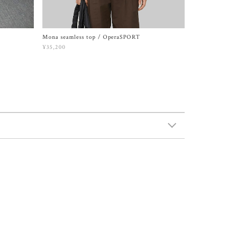
Mona seamless top / OperaSPORT
¥35,200