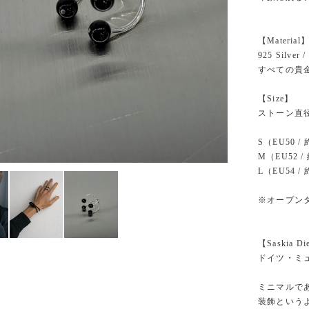
【Material
925 Silver 
すべての貴
【Size】
ストーン直径
S（EU50 /
M（EU52 /
L（EU54 /
※オープン
【Saskia Di
ドイツ・ミ
ミニマルで
装飾という