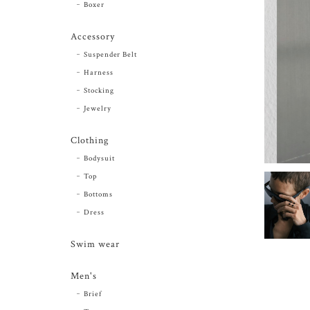
Boxer
Accessory
Suspender Belt
Harness
Stocking
Jewelry
Clothing
Bodysuit
Top
Bottoms
Dress
Swim wear
Men's
Brief