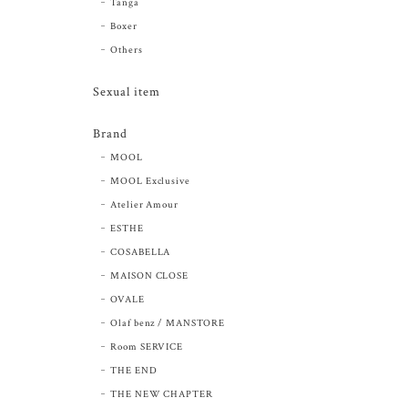
Tanga
Boxer
Others
Sexual item
Brand
MOOL
MOOL Exclusive
Atelier Amour
ESTHE
COSABELLA
MAISON CLOSE
OVALE
Olaf benz / MANSTORE
Room SERVICE
THE END
THE NEW CHAPTER