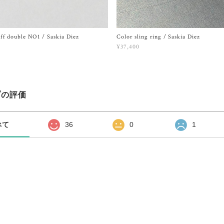
ff double NO1 / Saskia Diez
Color sling ring / Saskia Diez
¥37,400
プの評価
べて
36
0
1