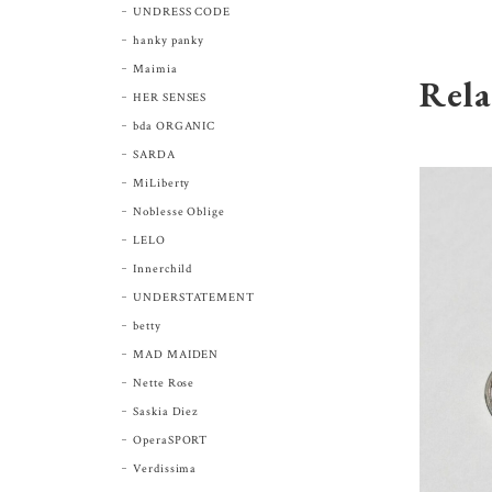
UNDRESS CODE
hanky panky
Maimia
Rela
HER SENSES
bda ORGANIC
SARDA
MiLiberty
Noblesse Oblige
LELO
Innerchild
UNDERSTATEMENT
betty
MAD MAIDEN
Nette Rose
Saskia Diez
OperaSPORT
Verdissima