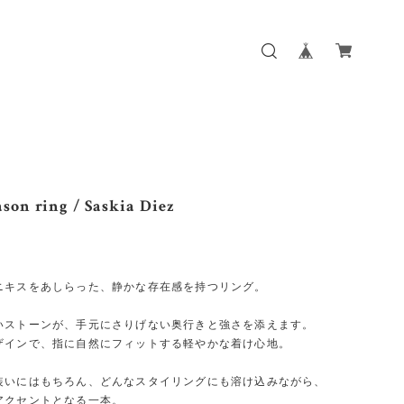
son ring / Saskia Diez
ニキスをあしらった、静かな存在感を持つリング。
いストーンが、手元にさりげない奥行きと強さを添えます。
ザインで、指に自然にフィットする軽やかな着け心地。
装いにはもちろん、どんなスタイリングにも溶け込みながら、
アクセントとなる一本。