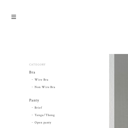
CATEGORY
Bra
Wire Bra
Non Wire Bra
Panty
Brief
Tanga/Thong
Open panty