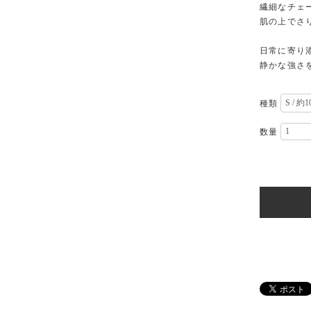
繊細なチェ
肌の上でさ
日常に寄り
静かな強さ
種類
数量