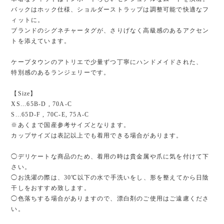
バックはホック仕様、ショルダーストラップは調整可能で快適なフ
ィットに。
ブランドのシグネチャータグが、さりげなく高級感のあるアクセン
トを添えています。
ケープタウンのアトリエで少量ずつ丁寧にハンドメイドされた、
特別感のあるランジェリーです。
【Size】
XS...65B-D , 70A-C
S...65D-F , 70C-E, 75A-C
※あくまで国産参考サイズとなります。
カップサイズは表記以上でも着用できる場合があります。
◯デリケートな商品のため、着用の時は貴金属や爪に気を付けて下
さい。
◯お洗濯の際は、30℃以下の水で手洗いをし、形を整えてから日陰
干しをおすすめ致します。
◯色落ちする場合がありますので、漂白剤のご使用はご遠慮くださ
い。