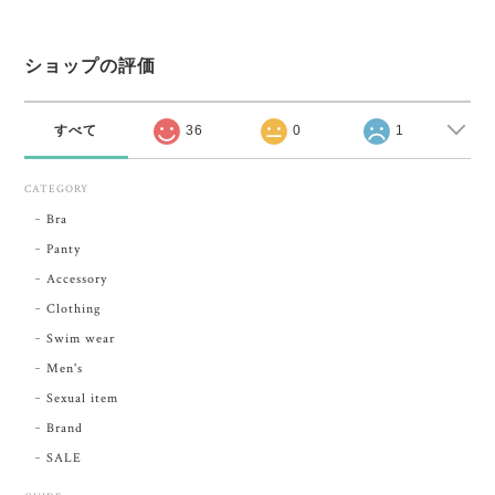
ショップの評価
すべて
36
0
1
CATEGORY
Bra
Panty
Accessory
Clothing
Swim wear
Men's
Sexual item
Brand
SALE