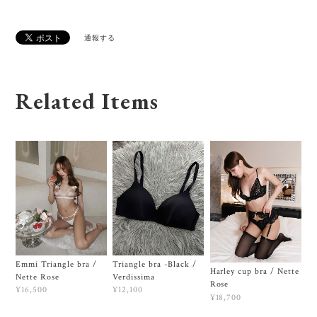
通報する
Related Items
Emmi Triangle bra /
Triangle bra -Black /
Harley cup bra / Nette
Nette Rose
Verdissima
Rose
¥16,500
¥12,100
¥18,700