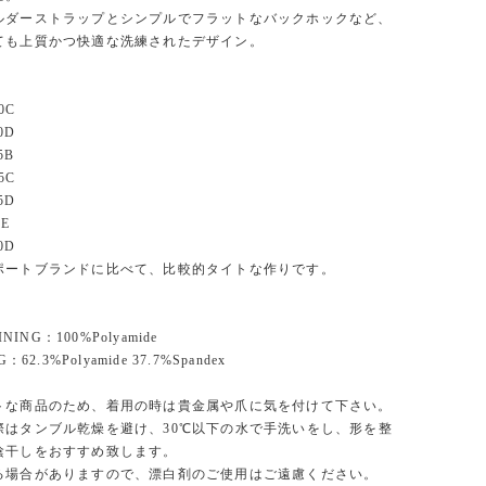
ルダーストラップとシンプルでフラットなバックホックなど、
ても上質かつ快適な洗練されたデザイン。
70C
70D
75B
75C
75D
5E
80D
ポートブランドに比べて、比較的タイトな作りです。
INING：100%Polyamide
：62.3%Polyamide 37.7%Spandex
トな商品のため、着用の時は貴金属や爪に気を付けて下さい。
際はタンブル乾燥を避け、30℃以下の水で手洗いをし、形を整
陰干しをおすすめ致します。
る場合がありますので、漂白剤のご使用はご遠慮ください。