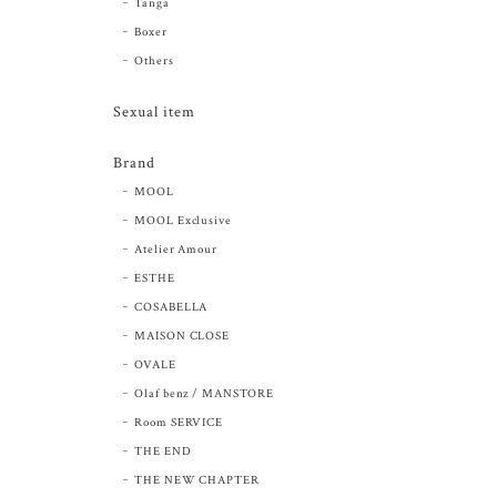
Tanga
Boxer
Others
Sexual item
Brand
MOOL
MOOL Exclusive
Atelier Amour
ESTHE
COSABELLA
MAISON CLOSE
OVALE
Olaf benz / MANSTORE
Room SERVICE
THE END
THE NEW CHAPTER