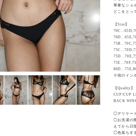
華奢なショ
どこをとっ
【Size】
70C...65D,
70D...65E,
75B...70C,
75C...70D,
75D...70E,
75E...70F,7
80D...75E,
※他のイン
【Quality】
CUP/CUP L
BACK WING
◯デリケー
◯お洗濯の
えてから日
◯色落ちす