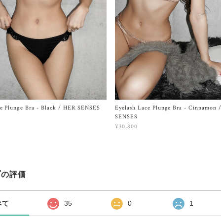
ce Plunge Bra - Black / HER SENSES
Eyelash Lace Plunge Bra - Cinnamon 
SENSES
¥30,800
プの評価
べて
35
0
1