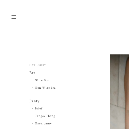
CATEGORY
Bra
Wire Bra
Non Wire Bra
Panty
Brief
Tanga/Thong
Open panty