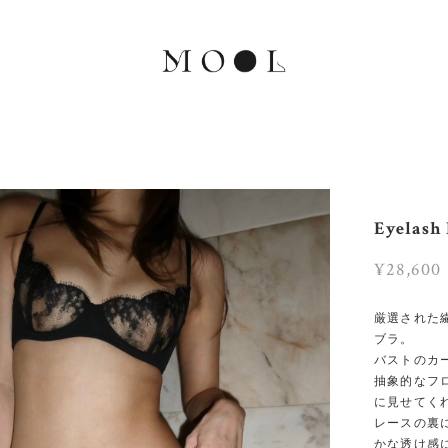
Eyelash
¥28,600
厳選された
ブラ。
バストのカ
抽象的なフ
に見せてく
レースの裏
かな透け感