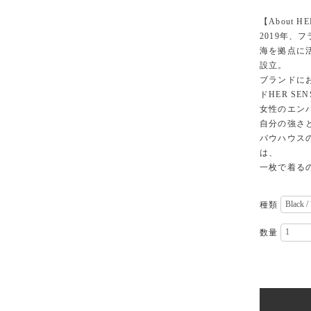
【About H
2019年
海を拠点に
設立。
ブランドに
ドHER SE
女性のエンパ
自分の強さ
バウハウス
は、
一枚で着る
種類
数量