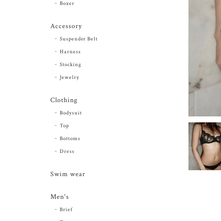
Boxer
Accessory
Suspender Belt
Harness
Stocking
Jewelry
Clothing
Bodysuit
Top
Bottoms
Dress
Swim wear
Men's
Brief