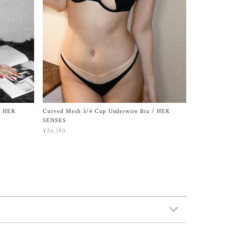
/ HER
Curved Mesh 3/4 Cup Underwire Bra / HER
SENSES
¥26,180