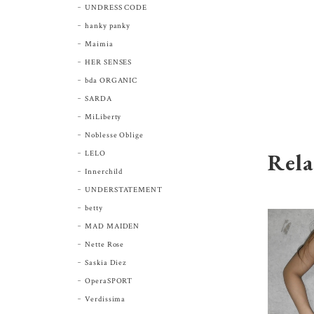
UNDRESS CODE
hanky panky
Maimia
HER SENSES
bda ORGANIC
SARDA
MiLiberty
Noblesse Oblige
Rela
LELO
Innerchild
UNDERSTATEMENT
betty
MAD MAIDEN
Nette Rose
Saskia Diez
OperaSPORT
Verdissima